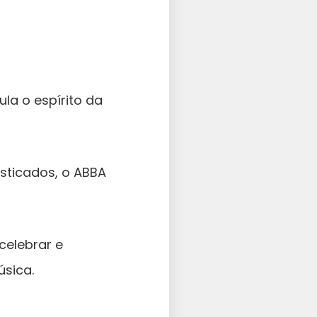
la o espírito da
isticados, o ABBA
celebrar e
úsica.