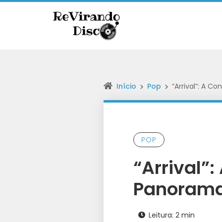
Início
Pop
“Arrival”: A 
POP
“Arrival”
Panorama
Leitura: 2 min