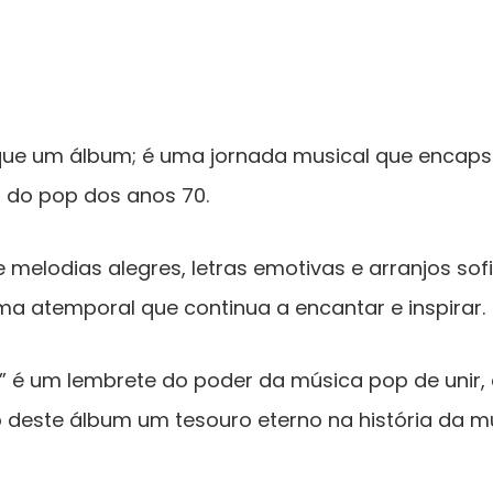
 que um álbum; é uma jornada musical que encapsu
a do pop dos anos 70.
melodias alegres, letras emotivas e arranjos sof
a atemporal que continua a encantar e inspirar.
l” é um lembrete do poder da música pop de unir, 
 deste álbum um tesouro eterno na história da m