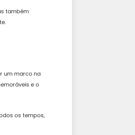
mas também
te.
ser um marco na
memoráveis e o
todos os tempos,