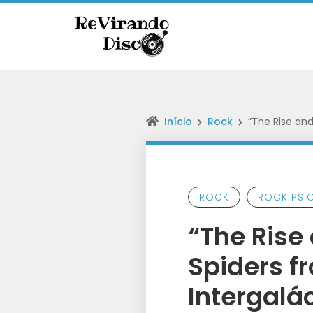
Início
Rock
“The Rise and
ROCK
ROCK PSI
“The Rise
Spiders f
Intergalá