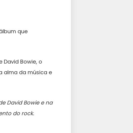
m álbum que
e David Bowie, o
na alma da música e
de David Bowie e na
ento do rock.