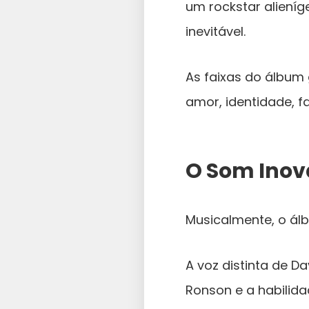
um rockstar aliení
inevitável.
As faixas do álbum
amor, identidade, f
O Som Inov
Musicalmente, o ál
A voz distinta de D
Ronson e a habilida