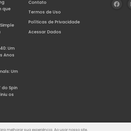
ng
Contato
m que
Termos de Uso
Políticas de Privacidade
 Simple
Acessar Dados
a
B40: Um
s Anos
mals: Um
” do Spin
iniu os
para melhorar sua experiência. Ao usar nosso site,