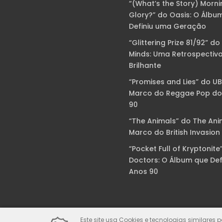
“(What’s the Story) Morni
Glory?” do Oasis: O Álbu
Definiu uma Geração
“Glittering Prize 81/92” do
Minds: Uma Retrospectiv
Brilhante
“Promises and Lies” do U
Marco do Reggae Pop do
90
“The Animals” do The Ani
Marco do British Invasion
“Pocket Full of Kryptonite
Doctors: O Álbum que Def
Anos 90
Este site usa Cookies e tecnologias similares 