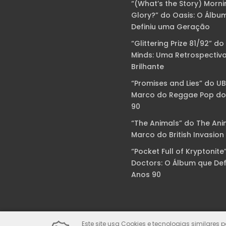
“(What’s the Story) Morni
Glory?” do Oasis: O Álbu
Definiu uma Geração
“Glittering Prize 81/92” do
Minds: Uma Retrospectiv
Brilhante
“Promises and Lies” do U
Marco do Reggae Pop do
90
“The Animals” do The Ani
Marco do British Invasion
“Pocket Full of Kryptonite
Doctors: O Álbum que Def
Anos 90
Este site usa Cookies e tecnologias similares 