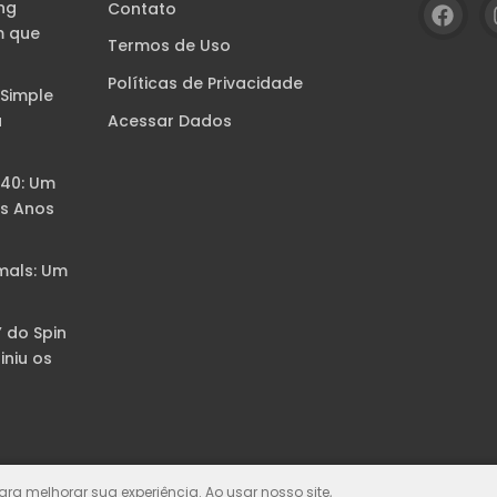
ng
Contato
m que
Termos de Uso
Políticas de Privacidade
 Simple
Acessar Dados
a
B40: Um
s Anos
mals: Um
” do Spin
iniu os
para melhorar sua experiência. Ao usar nosso site,