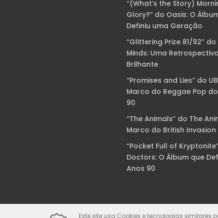
“(What’s the Story) Morni
Glory?” do Oasis: O Álbu
Definiu uma Geração
“Glittering Prize 81/92” do
Minds: Uma Retrospectiv
Brilhante
“Promises and Lies” do U
Marco do Reggae Pop do
90
“The Animals” do The Ani
Marco do British Invasion
“Pocket Full of Kryptonite
Doctors: O Álbum que Def
Anos 90
Este site usa Cookies e tecnologias similares 