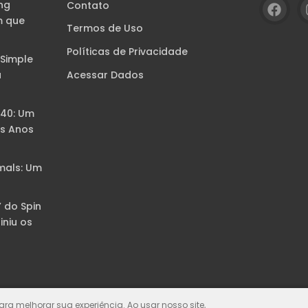
ng
Contato
m que
Termos de Uso
Políticas de Privacidade
 Simple
Acessar Dados
a
B40: Um
s Anos
mals: Um
” do Spin
iniu os
para melhorar sua experiência. Ao usar nosso site,