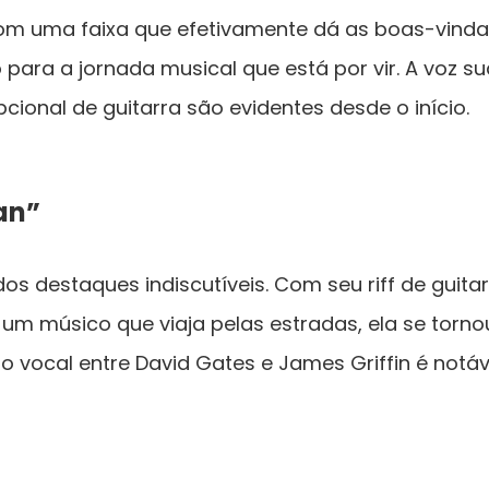
 uma faixa que efetivamente dá as boas-vindas
para a jornada musical que está por vir. A voz s
pcional de guitarra são evidentes desde o início.
an”
dos destaques indiscutíveis. Com seu riff de guita
 um músico que viaja pelas estradas, ela se torn
ão vocal entre David Gates e James Griffin é notáv