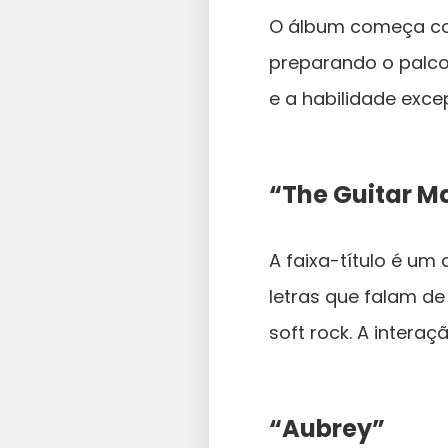
O álbum começa com
preparando o palco 
e a habilidade exce
“The Guitar M
A faixa-título é um 
letras que falam de
soft rock. A interaç
“Aubrey”