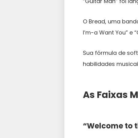
“Guitar Man” foi lan
O Bread, uma banda 
I’m-a Want You” e “
Sua fórmula de soft
habilidades musica
As Faixas 
“Welcome to t