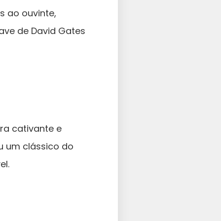
 ao ouvinte,
uave de David Gates
rra cativante e
ou um clássico do
el.