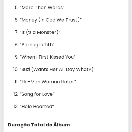
“More Than Words”
“Money (In God We Trust)”
“It (‘s a Monster)”
“Pornograffitti”
“When I First Kissed You”
“Suzi (Wants Her All Day What?)”
“He-Man Woman Hater”
“Song for Love”
“Hole Hearted”
Duração Total do Álbum