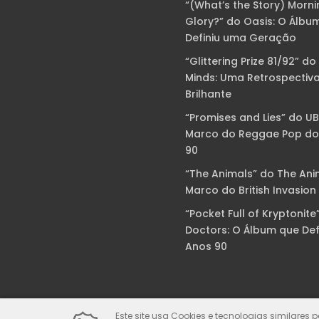
“(What’s the Story) Morni
Glory?” do Oasis: O Álbu
Definiu uma Geração
“Glittering Prize 81/92” do
Minds: Uma Retrospectiv
Brilhante
“Promises and Lies” do U
Marco do Reggae Pop do
90
“The Animals” do The Ani
Marco do British Invasion
“Pocket Full of Kryptonite
Doctors: O Álbum que Def
Anos 90
Este site usa Cookies e tecnologias similares 