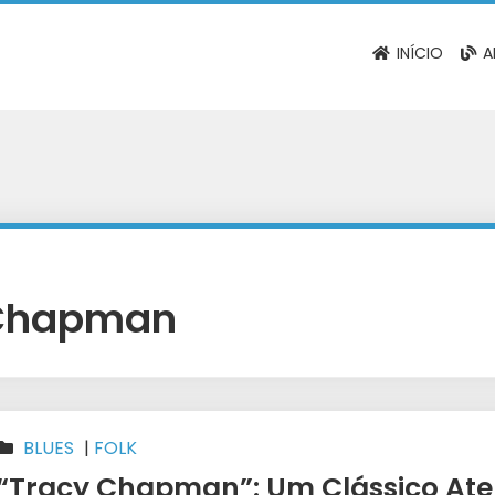
INÍCIO
A
 Chapman
BLUES
|
FOLK
“Tracy Chapman”: Um Clássico Ate