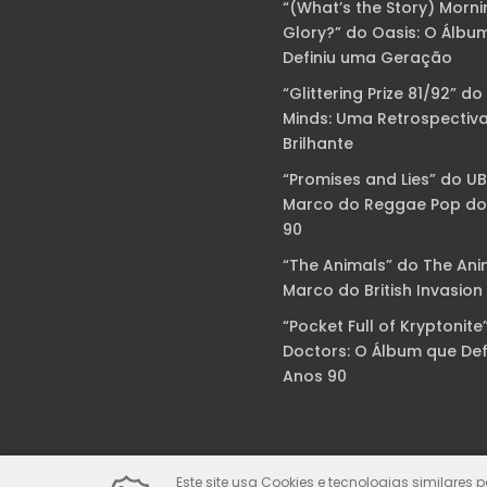
“(What’s the Story) Morni
Glory?” do Oasis: O Álbu
Definiu uma Geração
“Glittering Prize 81/92” do
Minds: Uma Retrospectiv
Brilhante
“Promises and Lies” do U
Marco do Reggae Pop do
90
“The Animals” do The Ani
Marco do British Invasion
“Pocket Full of Kryptonite
Doctors: O Álbum que Def
Anos 90
Este site usa Cookies e tecnologias similares 