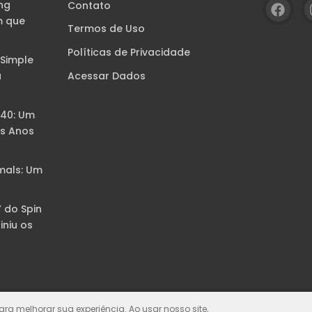
ng
Contato
m que
Termos de Uso
Políticas de Privacidade
 Simple
Acessar Dados
a
B40: Um
s Anos
mals: Um
” do Spin
iniu os
para melhorar sua experiência. Ao usar nosso site,