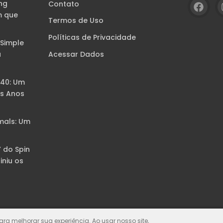
ng
Contato
m que
Termos de Uso
Políticas de Privacidade
 Simple
Acessar Dados
a
B40: Um
s Anos
mals: Um
” do Spin
iniu os
para melhorar sua experiência. Ao usar nosso site,