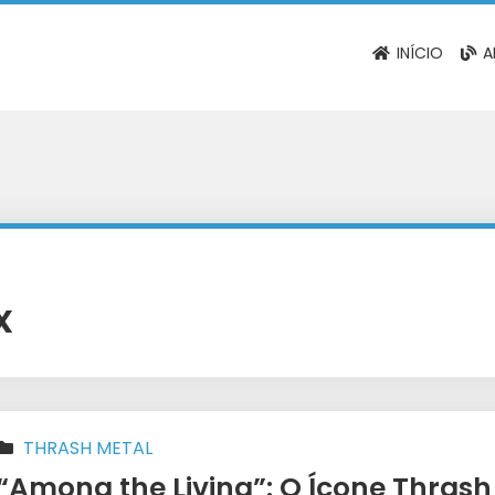
INÍCIO
A
x
THRASH METAL
“Among the Living”: O Ícone Thrash