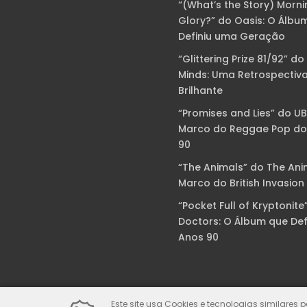
“(What’s the Story) Morni
Glory?” do Oasis: O Álbu
Definiu uma Geração
“Glittering Prize 81/92” do
Minds: Uma Retrospectiv
Brilhante
“Promises and Lies” do U
Marco do Reggae Pop do
90
“The Animals” do The Ani
Marco do British Invasion
“Pocket Full of Kryptonite
Doctors: O Álbum que Def
Anos 90
Este site usa Cookies e tecnologias similares 